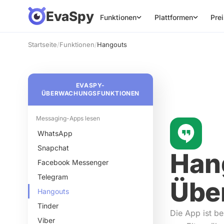
EvaSpy
Funktionen
Plattformen
Pre
Startseite
/
Funktionen
/
Hangouts
EVASPY-
ÜBERWACHUNGSFUNKTIONEN
Messaging-Apps lesen
WhatsApp
Snapchat
Han
Facebook Messenger
Telegram
Übe
Hangouts
Tinder
Die App ist be
Viber