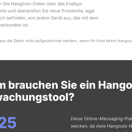
n Sie Hangouts-Daten über das EvaSpy-
nto und überprüfen Sie neue Protokolle, egal
ich befinden, von jedem Gerät aus, das mit dem
verbunden ist.
ass die Daten nicht aufgezeichnet werden, wenn Ihr Kind keine Hangou
 brauchen Sie ein Hango
achungstool?
 25
Diese Online-Messaging-Plat
wecken, da viele Hangouts-N