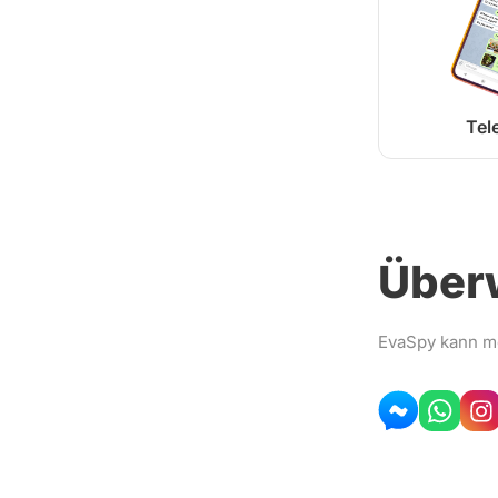
Tel
Über
EvaSpy kann m