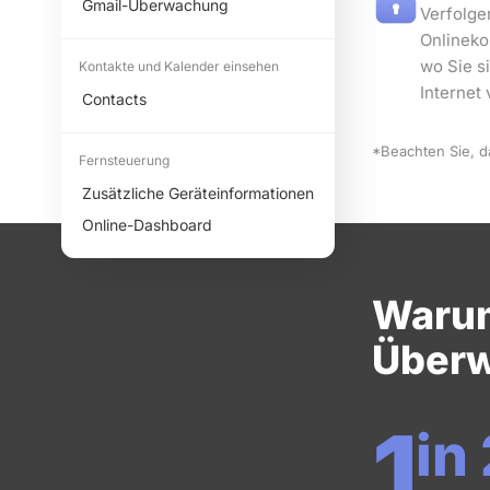
Gmail-Überwachung
Verfolge
Onlineko
wo Sie s
Kontakte und Kalender einsehen
Internet 
Contacts
*Beachten Sie, d
Fernsteuerung
Zusätzliche Geräteinformationen
Online-Dashboard
Warum
Überw
1
in