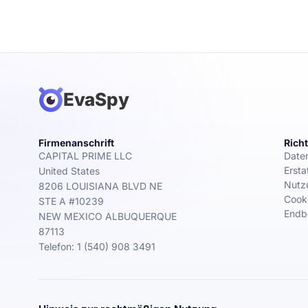
EvaSpy
Firmenanschrift
Richt
CAPITAL PRIME LLC
Daten
Ersta
United States
Nutz
8206 LOUISIANA BLVD NE
Cooki
STE A #10239
Endb
NEW MEXICO ALBUQUERQUE
87113
Telefon: 1 (540) 908 3491